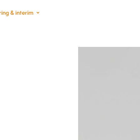
ing & interim
Vårdutveckling & patientstöd