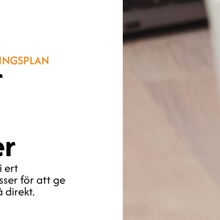
LINGSPLAN
r
er
 ert
ser för att ge
 direkt.