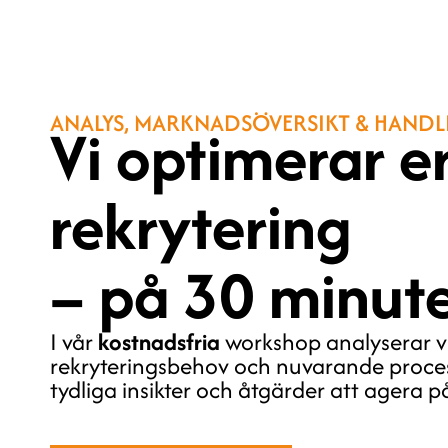
ANALYS, MARKNADSÖVERSIKT & HAND
Vi optimerar e
rekrytering
– på 30 minut
I vår
kostnadsfria
workshop analyserar vi
rekryteringsbehov och nuvarande proces
tydliga insikter och åtgärder att agera på