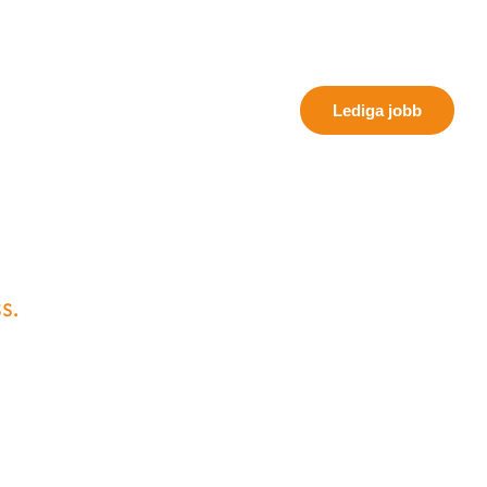
Global expansion
Aktuellt
Case
Om oss
Kontakt
Lediga jobb
s.