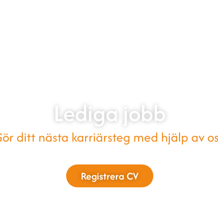
ing & interim
Vårdutveckling & patientstöd
Lediga jobb
ör ditt nästa karriärsteg med hjälp av os
Registrera CV