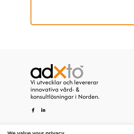
Vi utvecklar och levererar
innovativa vård- &
konsultlösningar i Norden.
F
L
a
i
c
n
e
k
b
e
o
d
We value your privacy