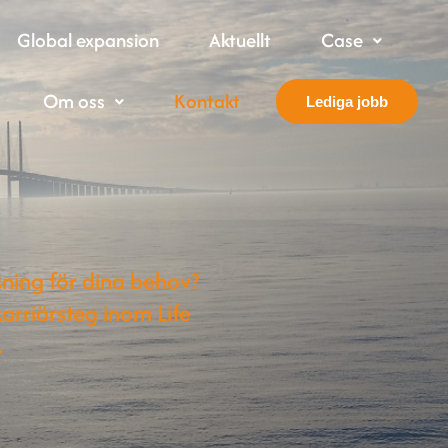
Global expansion
Aktuellt
Case
Om oss
Kontakt
Lediga jobb
sning för dina behov?
karriärsteg inom Life
.