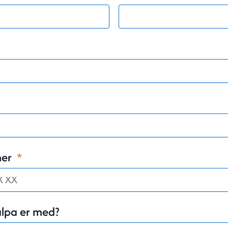
mer
älpa er med?