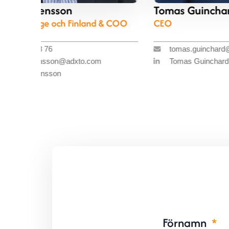
on
Tomas Guinchard
ch Finland & COO
CEO
tomas.guinchard@adxto.com
@adxto.com
Tomas Guinchard
Förnamn