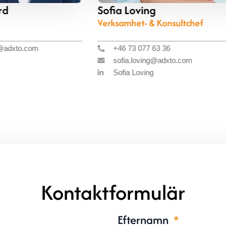
Sofia Loving
Mag
Verksamhet- & Konsultchef
Affä
+46 73 077 63 36
+
sofia.loving@adxto.com
m
Sofia Loving
M
Kontaktformulär
Efternamn