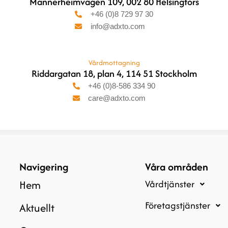
Mannerheimvägen 109, 002 80 Helsingfors
+46 (0)8 729 97 30
info@adxto.com
Vårdmottagning
Riddargatan 18, plan 4, 114 51 Stockholm
+46 (0)8-586 334 90
care@adxto.com
Navigering
Våra områden
Hem
Vårdtjänster
Företagstjänster
Aktuellt