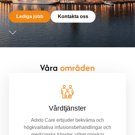
aktörer.
Lediga jobb
Kontakta oss
Våra
områden
Vårdtjänster
Adxto Care erbjuder bekväma och
högkvalitativa infusionsbehandlingar och
medicinska tjänster, vilket minskar