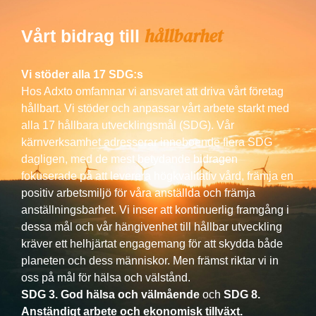
hållbarhet
Vårt bidrag till
Vi stöder alla 17 SDG:s
Hos Adxto omfamnar vi ansvaret att driva vårt företag
hållbart. Vi stöder och anpassar vårt arbete starkt med
alla 17 hållbara utvecklingsmål (SDG). Vår
kärnverksamhet adresserar inneboende flera SDG
dagligen, med de mest betydande bidragen
fokuserade på att leverera högkvalitativ vård, främja en
positiv arbetsmiljö för våra anställda och främja
anställningsbarhet. Vi inser att kontinuerlig framgång i
dessa mål och vår hängivenhet till hållbar utveckling
kräver ett helhjärtat engagemang för att skydda både
planeten och dess människor. Men främst riktar vi in
oss på mål för hälsa och välstånd.
SDG 3. God hälsa och välmående
och
SDG 8.
Anständigt arbete och ekonomisk tillväxt.